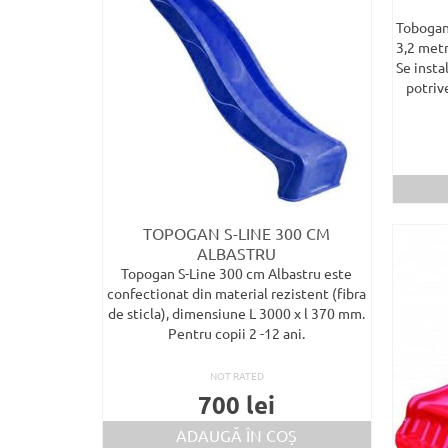
Tobogan 
3,2 metr
Se insta
potriv
TOPOGAN S-LINE 300 CM
ALBASTRU
Topogan S-Line 300 cm Albastru este
confectionat din material rezistent (fibra
de sticla), dimensiune L 3000 x l 370 mm.
Pentru copii 2 -12 ani.
NOT RATED
700
lei
ADAUGĂ ÎN COȘ