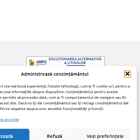
Administrează consimțământul
ri cea mai bună experiență, folosim tehnologii, cum ar fi cookie-uri, pentru a
 accesa informațiile despre dispozitive. Consimțământul pentru aceste
e permite să procesăm date, cum ar fi comportamentul de navigare sau ID-
 acest site. Dacă nu îți dai consimțământul sau îți retragi consimțământul dat
fecte negative asupra unor anumite funcționalități și funcții.
ă serviciile
cceptă
Refuză
Vezi preferințele