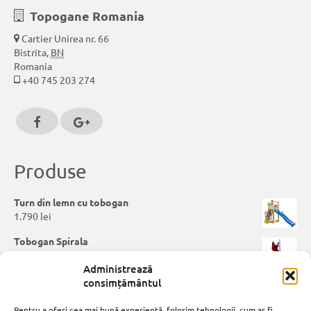
Topogane Romania
Cartier Unirea nr. 66
Bistrita
,
BN
Romania
+40 745 203 274
Produse
Turn din lemn cu tobogan
1.790
lei
Tobogan Spirala
2.300
lei
Administrează
consimțământul
Balansoar pentru copii
650
lei
Pentru a oferi cea mai bună experiență, folosim tehnologii, cum ar fi