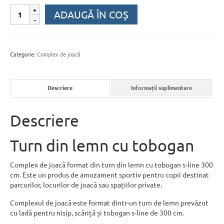
Cantitate
ADAUGĂ ÎN COȘ
Turn
din
lemn
cu
Categorie:
Complex de joacă
tobogan
Descriere
Informații suplimentare
Descriere
Turn din lemn cu tobogan
Complex de joacă format din turn din lemn cu tobogan s-line 300
cm. Este un produs de amuzament sportiv pentru copii destinat
parcurilor, locurilor de joacă sau spațiilor private.
Complexul de joacă este format dintr-un turn de lemn prevăzut
cu ladă pentru nisip, scăriță și tobogan s-line de 300 cm.