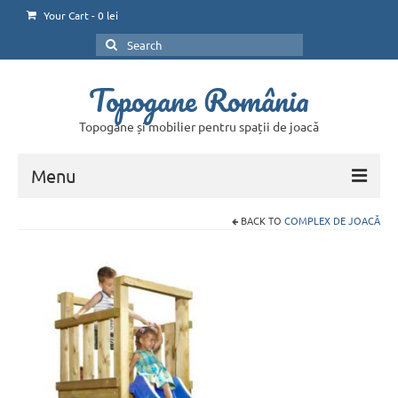
Your Cart
-
0
lei
Search
for:
Topogane România
Topogane și mobilier pentru spații de joacă
Menu
BACK TO
COMPLEX DE JOACĂ
Home
Magazin online
Contul Meu
Coșul de cumpărături
Plătește