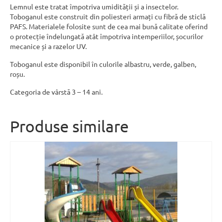
Lemnul este tratat împotriva umidității și a insectelor.
Toboganul este construit din poliesteri armați cu fibră de sticlă
PAFS. Materialele folosite sunt de cea mai bună calitate oferind
o protecție îndelungată atât împotriva intemperiilor, șocurilor
mecanice și a razelor UV.
Toboganul este disponibil în culorile albastru, verde, galben,
roșu.
Categoria de vârstă 3 – 14 ani.
Produse similare