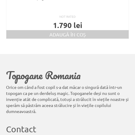
NOT RATED
1.790
lei
ADAUGĂ ÎN COȘ
Topogane Romania
Orice om când a fost copil s-a dat măcar o singură dată într-un
topogan ca pe un derdeluș magic. Topoganele deși nu sunt o
invenție atât de complicată, totuși a strălucit în viețile noastre și
sperăm să păstrăm aceea strălucire și în viețile copilului
dumneavoastră.
Contact