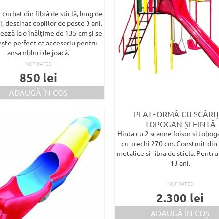
curbat din fibră de sticlă, lung de
i, destinat copiilor de peste 3 ani.
lează la o înălțime de 135 cm și se
ește perfect ca accesoriu pentru
ansambluri de joacă.
NOT RATED
850
lei
ADAUGĂ ÎN COȘ
PLATFORMĂ CU SCĂRIȚ
TOPOGAN ȘI HINTĂ
Hinta cu 2 scaune foisor si tobog
cu urechi 270 cm. Construit din 
metalice si fibra de sticla. Pentru 
13 ani.
NOT RATED
2.300
lei
ADAUGĂ ÎN COȘ