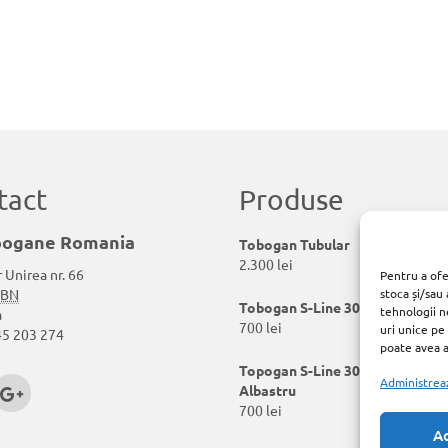
tact
Produse
pogane Romania
Tobogan Tubular
2.300
lei
 Unirea nr. 66
Pentru a ofe
BN
stoca și/sau
Tobogan S-Line 300 cm Verde
tehnologii n
a
700
lei
uri unice pe
5 203 274
poate avea a
Topogan S-Line 300 cm
Administreaz
Albastru
700
lei
A