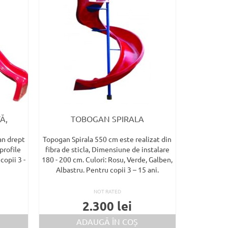
Ă,
TOBOGAN SPIRALA
an drept
Topogan Spirala 550 cm este realizat din
profile
fibra de sticla, Dimensiune de instalare
copii 3 -
180 - 200 cm. Culori: Rosu, Verde, Galben,
Albastru. Pentru copii 3 – 15 ani.
NOT RATED
2.300
lei
ADAUGĂ ÎN COȘ