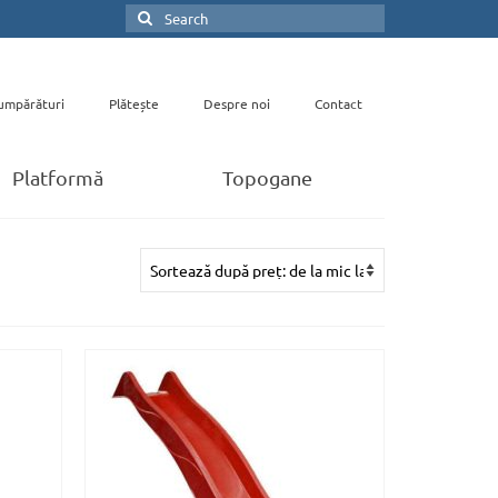
Search
for:
umpărături
Plătește
Despre noi
Contact
Platformă
Topogane