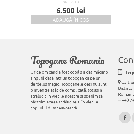
NOT RATED
6.500
lei
ADAUGĂ ÎN COȘ
Topogane Romania
Con
To
Orice om când a fost copil s-a dat măcar o
singură dată într-un topogan ca pe un
Cartier
derdeluș magic. Topoganele deși nu sunt
Bistrita
,
o invenție atât de complicată, totuși a
Romani
strălucit în viețile noastre și sperăm să
+40 74
păstrăm aceea strălucire și în viețile
copilului dumneavoastră.