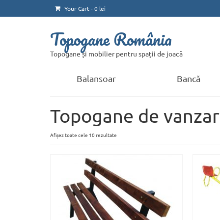
Your Cart
-
0
lei
Topogane România
Topogane și mobilier pentru spații de joacă
Balansoar
Bancă
Topogane de vanza
Sortat
Afișez toate cele 10 rezultate
după
preț:
de
la
mic
la
mare