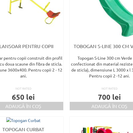
LANSOAR PENTRU COPII
TOBOGAN S-LINE 300 CM 
r pentru copii construit din profil
Topogan S-Line 300 cm Verde
cu doua scaune din fibra de sticla.
confectionat din material reziste
ne 3600x400. Pentru copii 2 - 12
de sticla), dimensiune L 3000 x l
ani.
Pentru copii 2 -12 ani.
NOT RATED
NOT RATED
650
lei
700
lei
ADAUGĂ ÎN COȘ
ADAUGĂ ÎN COȘ
TOPOGAN CURBAT