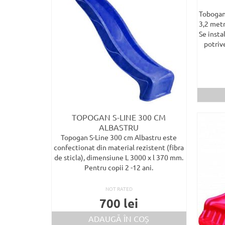
Tobogan 
3,2 metr
Se insta
potriv
TOPOGAN S-LINE 300 CM
ALBASTRU
Topogan S-Line 300 cm Albastru este
confectionat din material rezistent (fibra
de sticla), dimensiune L 3000 x l 370 mm.
Pentru copii 2 -12 ani.
NOT RATED
700
lei
ADAUGĂ ÎN COȘ