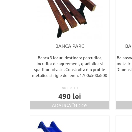
BANCA PARC
BA
Banca 3 locuri destinata parcurilor,
Balansoa
locurilor de agreement, gradinilor si
metalic 
spatiilor private. Construita din profile
Dimensiu
metalice si rigle de lemn. 1700x500x800
NOT RATED
490
lei
ADAUGĂ ÎN COȘ