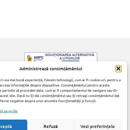
Administrează consimțământul
ri cea mai bună experiență, folosim tehnologii, cum ar fi cookie-uri, pentru a
 accesa informațiile despre dispozitive. Consimțământul pentru aceste
e permite să procesăm date, cum ar fi comportamentul de navigare sau ID-
 acest site. Dacă nu îți dai consimțământul sau îți retragi consimțământul dat
fecte negative asupra unor anumite funcționalități și funcții.
ă serviciile
cceptă
Refuză
Vezi preferințele