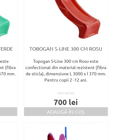
VERDE
TOBOGAN S-LINE 300 CM ROSU
 este
Topogan S-Line 300 cm Rosu este
nt (fibra
confectionat din material rezistent (fibra
 370 mm.
de sticla), dimensiune L 3000 x l 370 mm.
Pentru copii 2 -12 ani.
NOT RATED
700
lei
ADAUGĂ ÎN COȘ