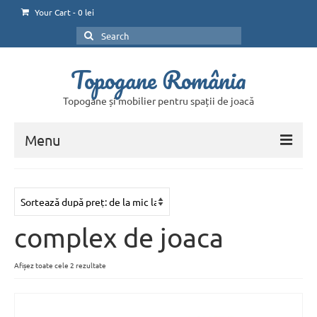
Your Cart
-
0
lei
Search
for:
Topogane România
Topogane și mobilier pentru spații de joacă
Menu
Home
Magazin online
complex de joaca
Contul Meu
Coșul de cumpărături
Sortat
Afișez toate cele 2 rezultate
după
preț:
Plătește
de