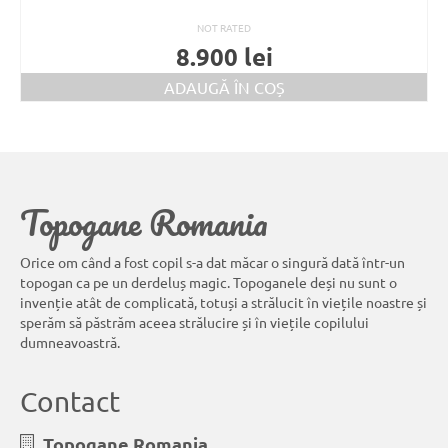
NOT RATED
8.900
lei
ADAUGĂ ÎN COȘ
Topogane Romania
Orice om când a fost copil s-a dat măcar o singură dată într-un
topogan ca pe un derdeluș magic. Topoganele deși nu sunt o
invenție atât de complicată, totuși a strălucit în viețile noastre și
sperăm să păstrăm aceea strălucire și în viețile copilului
dumneavoastră.
Contact
Topogane Romania