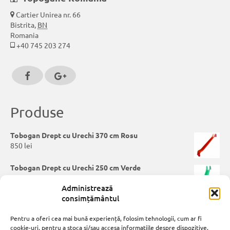
Cartier Unirea nr. 66
Bistrita
,
BN
Romania
+40 745 203 274
Produse
Tobogan Drept cu Urechi 370 cm Rosu
850
lei
Tobogan Drept cu Urechi 250 cm Verde
700
lei
Administrează
consimțământul
Tobogan Spirala
2.300
lei
Pentru a oferi cea mai bună experiență, folosim tehnologii, cum ar fi
cookie-uri, pentru a stoca și/sau accesa informațiile despre dispozitive.